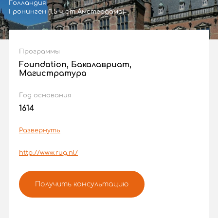
Голландия
Гронинген (1,5 ч от Амстердама)
Программы
Foundation, Бакалавриат,
Магистратура
Год основания
1614
Развернуть
http://www.rug.nl/
Получить консультацию