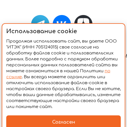
Использование cookie
Продолжая использовать сайт, вы даете ООО
"ИТЭК" (ИНН 705124015) свое согласие на
обработку файлов cookie и пользовательских
in
Общество с ограниченной
данных. Более подробно с порядком обработки
ответственностью "ИТЭК"
персональных данных пользователей сайта вы
125009, Москва, ул.Тверская, д.22А,
можете ознакомиться в нашей Политики
по
стр.3, ИНН 7705124015, КПП 771001001,
ссылке
. Вы всегда можете ограничить или
отключить использование файлов-cookie в
ОГРН 1037739238921
настройках своего браузера. Если Вы не хотите,
чтобы ваши данные обрабатывались, измените
соответствующие настройки своего браузера
«Высоко»
Разработка сайта —
или покиньте сайт.
Согласен